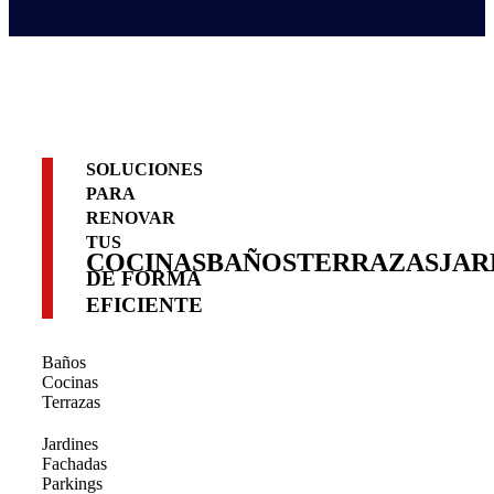
SOLUCIONES
PARA
RENOVAR
TUS
COCINAS
BAÑOS
TERRAZAS
JAR
DE FORMA
EFICIENTE
Baños
Cocinas
Terrazas
Jardines
Fachadas
Parkings