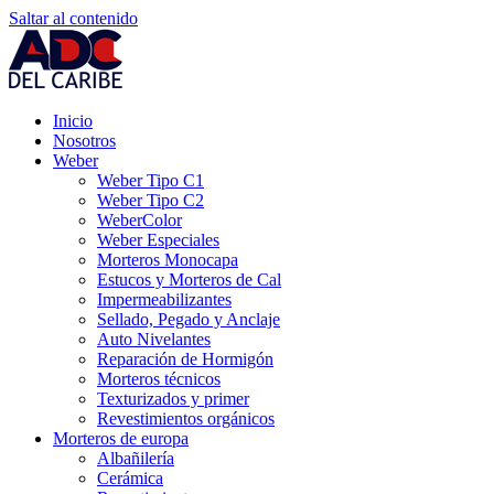
Saltar al contenido
Inicio
Nosotros
Weber
Weber Tipo C1
Weber Tipo C2
WeberColor
Weber Especiales
Morteros Monocapa
Estucos y Morteros de Cal
Impermeabilizantes
Sellado, Pegado y Anclaje
Auto Nivelantes
Reparación de Hormigón
Morteros técnicos
Texturizados y primer
Revestimientos orgánicos
Morteros de europa
Albañilería
Cerámica