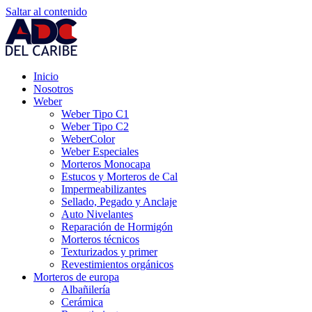
Saltar al contenido
Inicio
Nosotros
Weber
Weber Tipo C1
Weber Tipo C2
WeberColor
Weber Especiales
Morteros Monocapa
Estucos y Morteros de Cal
Impermeabilizantes
Sellado, Pegado y Anclaje
Auto Nivelantes
Reparación de Hormigón
Morteros técnicos
Texturizados y primer
Revestimientos orgánicos
Morteros de europa
Albañilería
Cerámica