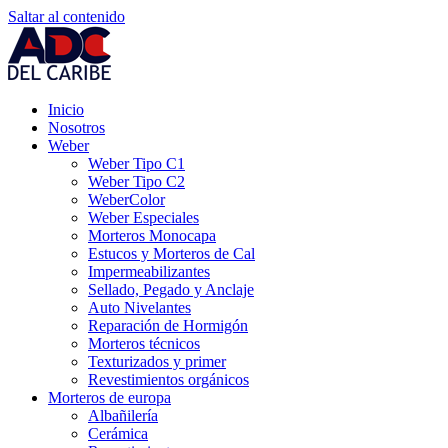
Saltar al contenido
Inicio
Nosotros
Weber
Weber Tipo C1
Weber Tipo C2
WeberColor
Weber Especiales
Morteros Monocapa
Estucos y Morteros de Cal
Impermeabilizantes
Sellado, Pegado y Anclaje
Auto Nivelantes
Reparación de Hormigón
Morteros técnicos
Texturizados y primer
Revestimientos orgánicos
Morteros de europa
Albañilería
Cerámica