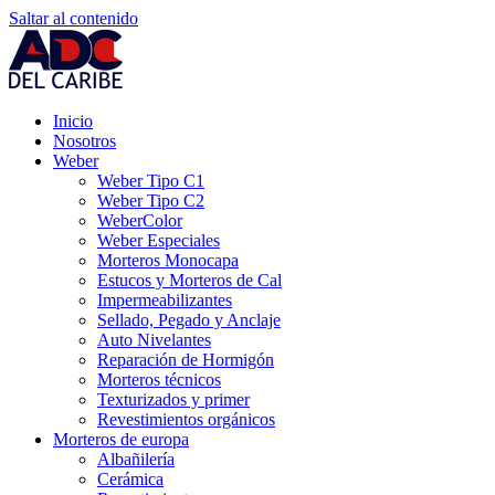
Saltar al contenido
Inicio
Nosotros
Weber
Weber Tipo C1
Weber Tipo C2
WeberColor
Weber Especiales
Morteros Monocapa
Estucos y Morteros de Cal
Impermeabilizantes
Sellado, Pegado y Anclaje
Auto Nivelantes
Reparación de Hormigón
Morteros técnicos
Texturizados y primer
Revestimientos orgánicos
Morteros de europa
Albañilería
Cerámica