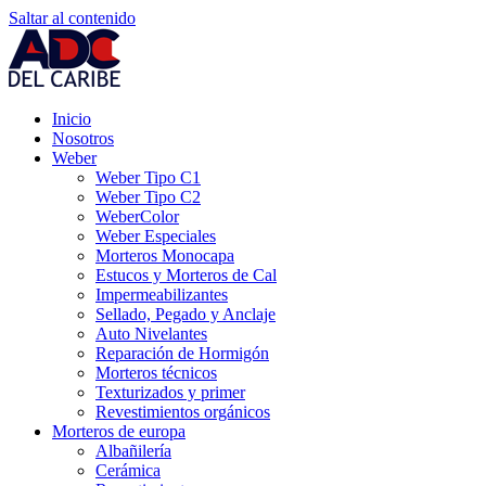
Saltar al contenido
Inicio
Nosotros
Weber
Weber Tipo C1
Weber Tipo C2
WeberColor
Weber Especiales
Morteros Monocapa
Estucos y Morteros de Cal
Impermeabilizantes
Sellado, Pegado y Anclaje
Auto Nivelantes
Reparación de Hormigón
Morteros técnicos
Texturizados y primer
Revestimientos orgánicos
Morteros de europa
Albañilería
Cerámica