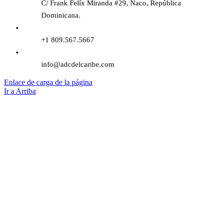
C/ Frank Felíx Miranda #29, Naco, República
Dominicana.
+1 809.567.5667
info@adcdelcaribe.com
Enlace de carga de la página
Ir a Arriba