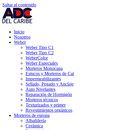
Saltar al contenido
Inicio
Nosotros
Weber
Weber Tipo C1
Weber Tipo C2
WeberColor
Weber Especiales
Morteros Monocapa
Estucos y Morteros de Cal
Impermeabilizantes
Sellado, Pegado y Anclaje
Auto Nivelantes
Reparación de Hormigón
Morteros técnicos
Texturizados y primer
Revestimientos orgánicos
Morteros de europa
Albañilería
Cerámica