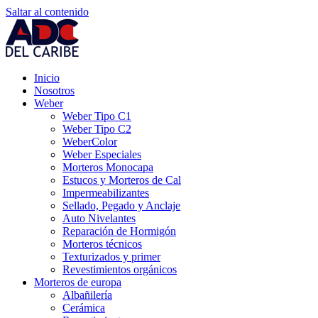
Saltar al contenido
Inicio
Nosotros
Weber
Weber Tipo C1
Weber Tipo C2
WeberColor
Weber Especiales
Morteros Monocapa
Estucos y Morteros de Cal
Impermeabilizantes
Sellado, Pegado y Anclaje
Auto Nivelantes
Reparación de Hormigón
Morteros técnicos
Texturizados y primer
Revestimientos orgánicos
Morteros de europa
Albañilería
Cerámica