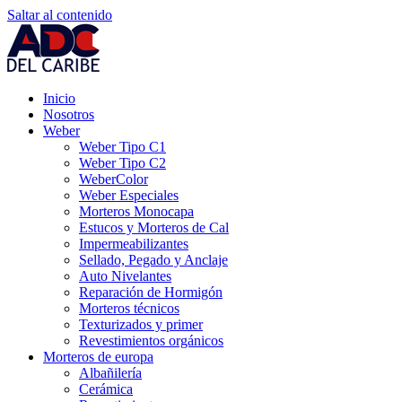
Saltar al contenido
Inicio
Nosotros
Weber
Weber Tipo C1
Weber Tipo C2
WeberColor
Weber Especiales
Morteros Monocapa
Estucos y Morteros de Cal
Impermeabilizantes
Sellado, Pegado y Anclaje
Auto Nivelantes
Reparación de Hormigón
Morteros técnicos
Texturizados y primer
Revestimientos orgánicos
Morteros de europa
Albañilería
Cerámica