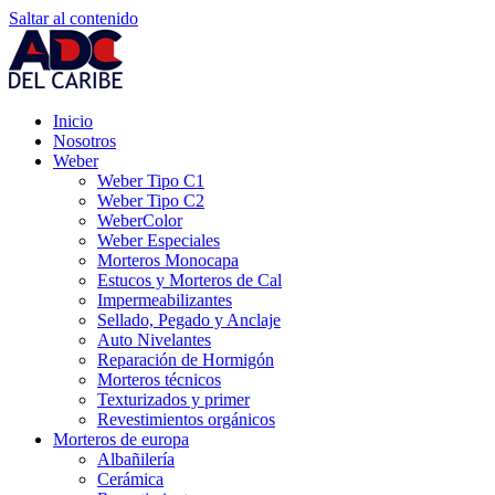
Saltar al contenido
Inicio
Nosotros
Weber
Weber Tipo C1
Weber Tipo C2
WeberColor
Weber Especiales
Morteros Monocapa
Estucos y Morteros de Cal
Impermeabilizantes
Sellado, Pegado y Anclaje
Auto Nivelantes
Reparación de Hormigón
Morteros técnicos
Texturizados y primer
Revestimientos orgánicos
Morteros de europa
Albañilería
Cerámica