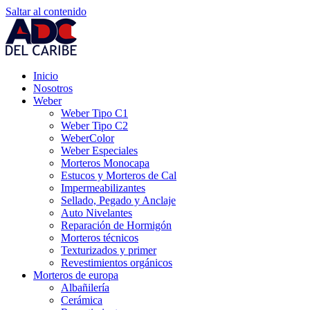
Saltar al contenido
Inicio
Nosotros
Weber
Weber Tipo C1
Weber Tipo C2
WeberColor
Weber Especiales
Morteros Monocapa
Estucos y Morteros de Cal
Impermeabilizantes
Sellado, Pegado y Anclaje
Auto Nivelantes
Reparación de Hormigón
Morteros técnicos
Texturizados y primer
Revestimientos orgánicos
Morteros de europa
Albañilería
Cerámica