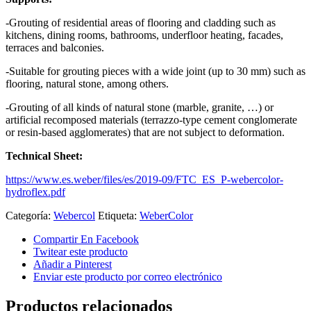
-Grouting of residential areas of flooring and cladding such as
kitchens, dining rooms, bathrooms, underfloor heating, facades,
terraces and balconies.
-Suitable for grouting pieces with a wide joint (up to 30 mm) such as
flooring, natural stone, among others.
-Grouting of all kinds of natural stone (marble, granite, …) or
artificial recomposed materials (terrazzo-type cement conglomerate
or resin-based agglomerates) that are not subject to deformation.
Technical Sheet:
https://www.es.weber/files/es/2019-09/FTC_ES_P-webercolor-
hydroflex.pdf
Categoría:
Webercol
Etiqueta:
WeberColor
Compartir En Facebook
Twitear este producto
Añadir a Pinterest
Enviar este producto por correo electrónico
Productos relacionados